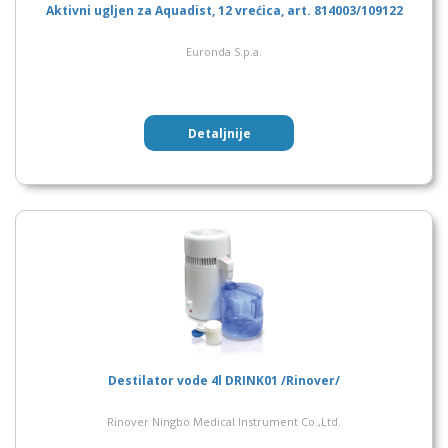
Aktivni ugljen za Aquadist, 12 vrećica, art. 814003/109122
Euronda S.p.a.
Detaljnije
Destilator vode 4l DRINK01 /Rinover/
Rinover Ningbo Medical Instrument Co.,Ltd.