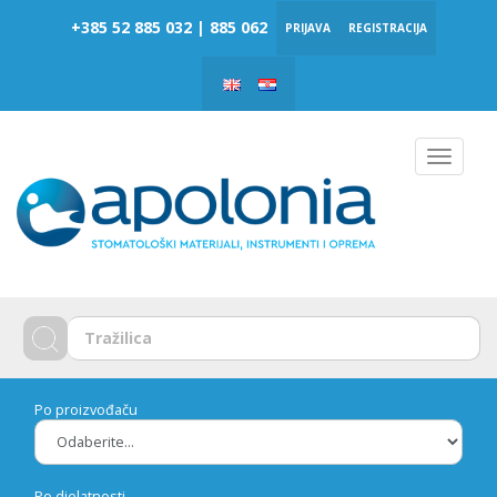
‎‎+385 52 885 032 | 885 062
PRIJAVA
REGISTRACIJA
Toggle
navigat
Po proizvođaču
Po djelatnosti