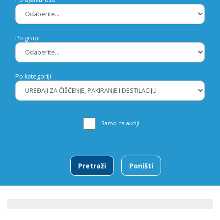
Po grupi
Po kategoriji
Samo na akciji
Pretraži
Poništi