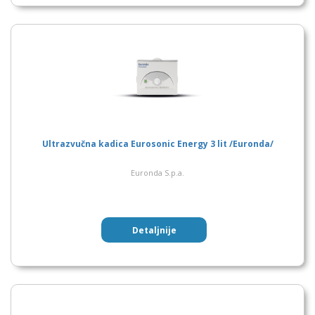
Ultrazvučna kadica Eurosonic Energy 3 lit /Euronda/
Euronda S.p.a.
Detaljnije