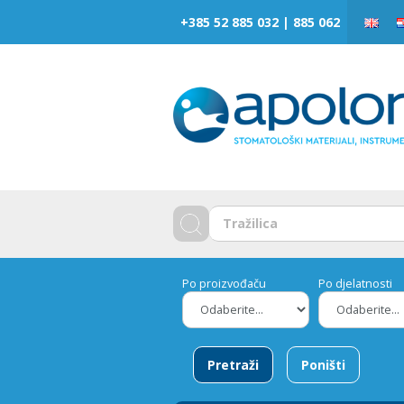
‎‎+385 52 885 032 | 885 062
Po proizvođaču
Po djelatnosti
Pretraži
Poništi