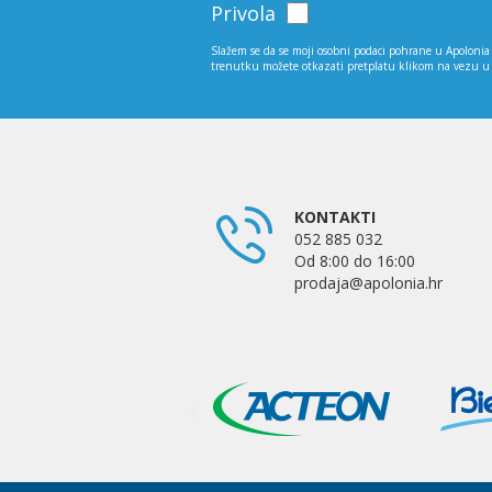
Privola
Slažem se da se moji osobni podaci pohrane u Apolonia 
trenutku možete otkazati pretplatu klikom na vezu u
KONTAKTI
052 885 032
Od 8:00 do 16:00
prodaja@apolonia.hr