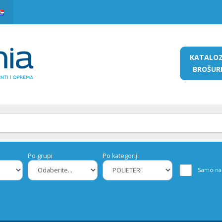
KATALO
BROŠUR
Po grupi
Po kategoriji
Samo na 