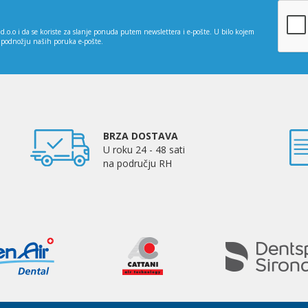
d.o.o i da se koriste za slanje ponuda putem newslettera i e-pošte. U bilo kojem
 podnožju naših poruka e-pošte.
BRZA DOSTAVA
U roku 24 - 48 sati
na području RH