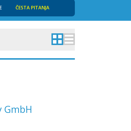
E
ČESTA PITANJA
ey GmbH