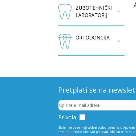
ZUBOTEHNIČKI
LABORATORIJ
ORTODONCIJA
Pretplati se na newslet
Privola
Slažem se da se moji osobni podaci pohrane u Apolonia 
trenutku možete otkazati pretplatu klikom na vezu u