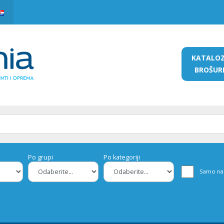
KATALO
BROŠUR
Po grupi
Po kategoriji
Samo na 