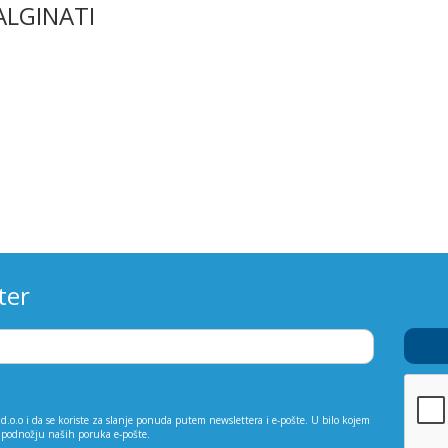
ALGINATI
ter
d.o.o i da se koriste za slanje ponuda putem newslettera i e-pošte. U bilo kojem
 podnožju naših poruka e-pošte.