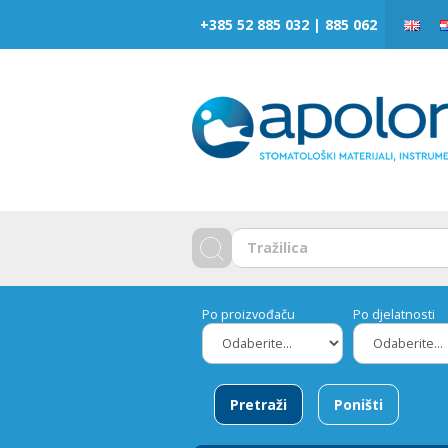
‎‎+385 52 885 032 | 885 062
Po proizvođaču
Po djelatnosti
Pretraži
Poništi