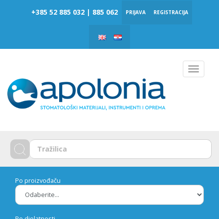
‎‎+385 52 885 032 | 885 062
PRIJAVA
REGISTRACIJA
Toggle
navigat
Po proizvođaču
Po djelatnosti