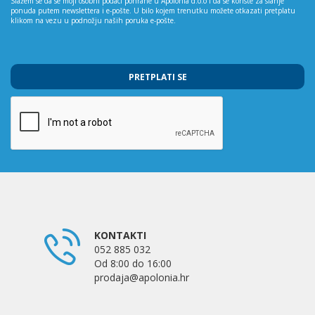
Slažem se da se moji osobni podaci pohrane u Apolonia d.o.o i da se koriste za slanje
ponuda putem newslettera i e-pošte. U bilo kojem trenutku možete otkazati pretplatu
klikom na vezu u podnožju naših poruka e-pošte.
PRETPLATI SE
KONTAKTI
052 885 032
Od 8:00 do 16:00
prodaja@apolonia.hr