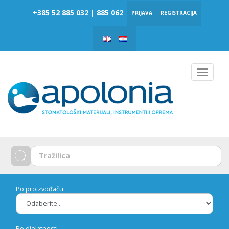
‎‎+385 52 885 032 | 885 062
PRIJAVA
REGISTRACIJA
Toggle
navigat
Po proizvođaču
Po djelatnosti