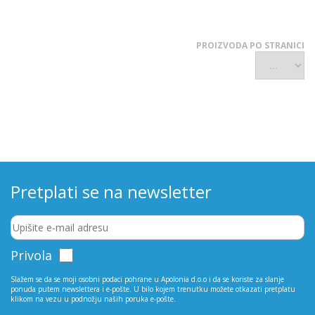
PROIZVODA PO STRANICI
Pretplati se na newsletter
Privola
Slažem se da se moji osobni podaci pohrane u Apolonia d.o.o i da se koriste za slanje
ponuda putem newslettera i e-pošte. U bilo kojem trenutku možete otkazati pretplatu
klikom na vezu u podnožju naših poruka e-pošte.