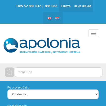
‎‎+385 52 885 032 | 885 062
PRIJAVA
REGISTRACIJA
Toggle
navigat
Po proizvođaču
Po djelatnosti