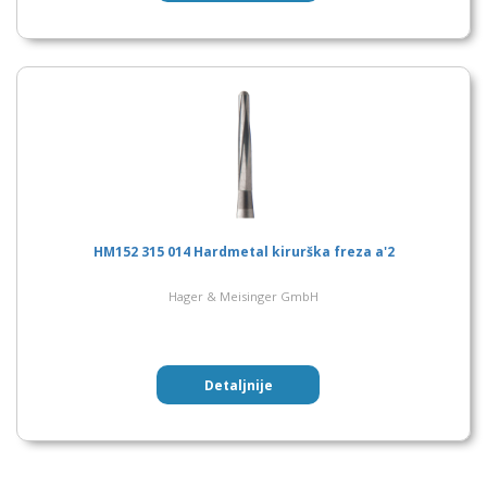
HM152 315 014 Hardmetal kirurška freza a'2
Hager & Meisinger GmbH
Detaljnije