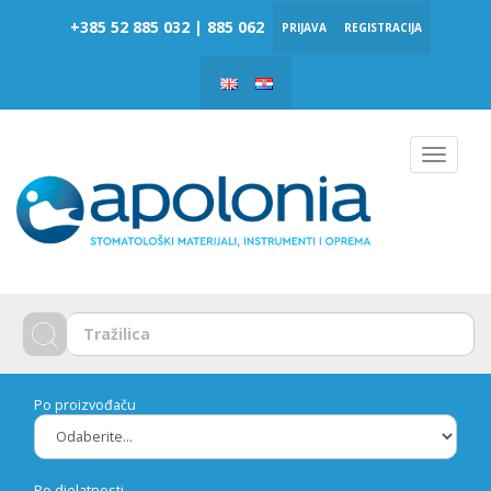
‎‎+385 52 885 032 | 885 062
PRIJAVA
REGISTRACIJA
Toggle
navigat
Po proizvođaču
Po djelatnosti