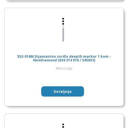
552-016M Dijamantno svrdlo deepth marker 1 kom -
NeoDiamond (834 314 016 / 545653)
Microcopy
Detaljnije