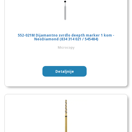
552-021M Dijamantno svrdlo deepth marker 1 kom -
NeoDiamond (834 314 021 / 545484)
Microcopy
Detaljnije