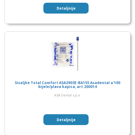
Detaljnije
Sisaljke Total Comfort ASA2903E-BA155 Asadental a'100
bijele/plava kapica, art.200014
ASA Dental s.p.a.
Detaljnije