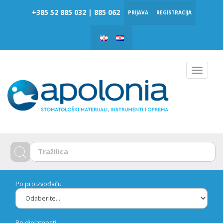
‎‎+385 52 885 032 | 885 062
PRIJAVA
REGISTRACIJA
Toggle
navigat
Po proizvođaču
Po djelatnosti