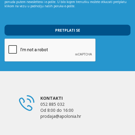
ponuda putem newslettera i e-pošte. U bilo kojem trenutku možete otkazati pretplatu
klikom na vezu u podnožju naših poruka e-pošte.
PRETPLATI SE
KONTAKTI
052 885 032
Od 8:00 do 16:00
prodaja@apolonia.hr