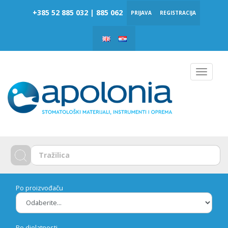
‎‎+385 52 885 032 | 885 062
PRIJAVA
REGISTRACIJA
Toggle
navigat
Po proizvođaču
Po djelatnosti