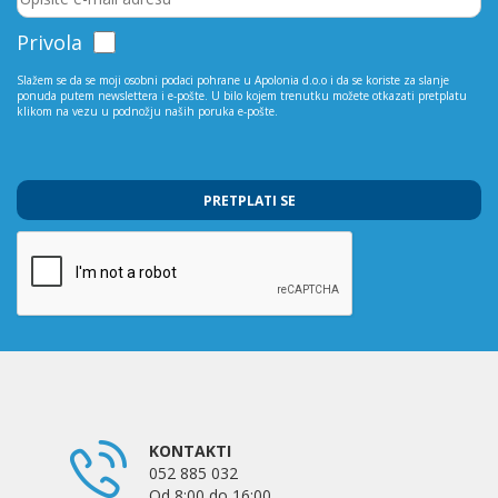
Privola
Slažem se da se moji osobni podaci pohrane u Apolonia d.o.o i da se koriste za slanje
ponuda putem newslettera i e-pošte. U bilo kojem trenutku možete otkazati pretplatu
klikom na vezu u podnožju naših poruka e-pošte.
PRETPLATI SE
KONTAKTI
052 885 032
Od 8:00 do 16:00