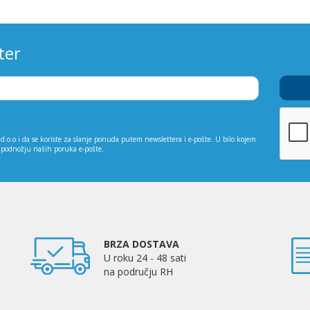
ter
d.o.o i da se koriste za slanje ponuda putem newslettera i e-pošte. U bilo kojem
 podnožju naših poruka e-pošte.
BRZA DOSTAVA
U roku 24 - 48 sati
na području RH