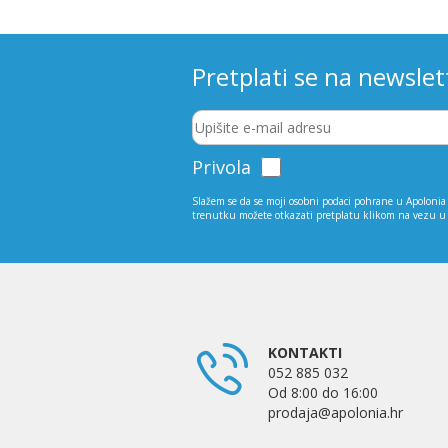
Pretplati se na newslet
Privola
Slažem se da se moji osobni podaci pohrane u Apolonia 
trenutku možete otkazati pretplatu klikom na vezu u
KONTAKTI
052 885 032
Od 8:00 do 16:00
prodaja@apolonia.hr