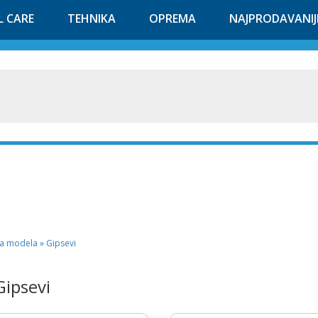
L CARE
TEHNIKA
OPREMA
NAJPRODAVANIJ
da modela » Gipsevi
Gipsevi