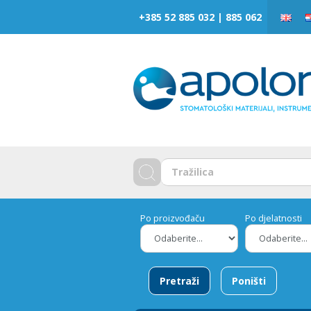
‎‎+385 52 885 032 | 885 062
Po proizvođaču
Po djelatnosti
Pretraži
Poništi