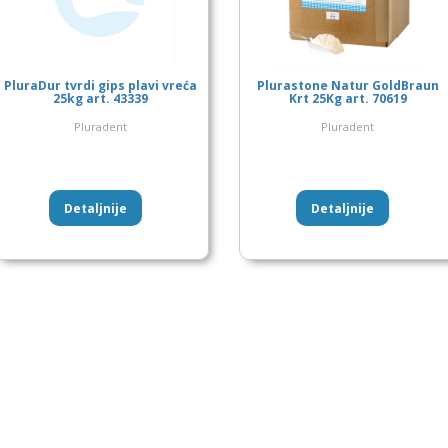
PluraDur tvrdi gips plavi vreća
Plurastone Natur GoldBraun
25kg art. 43339
Krt 25Kg art. 70619
Pluradent
Pluradent
Detaljnije
Detaljnije