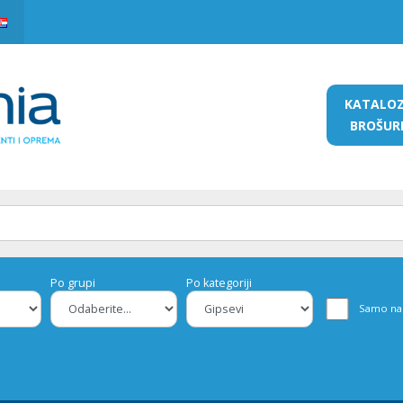
KATALO
BROŠUR
Po grupi
Po kategoriji
Samo na 