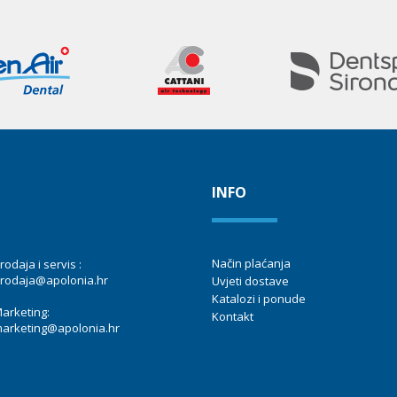
INFO
Način plaćanja
rodaja i servis :
rodaja@apolonia.hr
Uvjeti dostave
Katalozi i ponude
arketing:
Kontakt
arketing@apolonia.hr