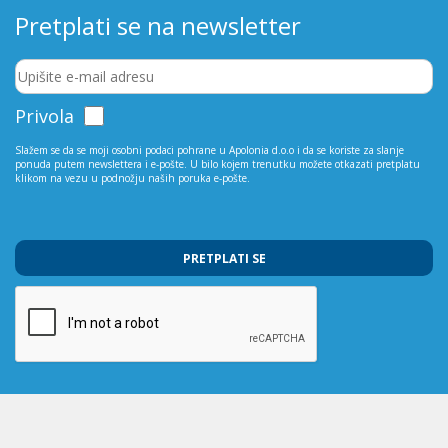
Pretplati se na newsletter
Privola
Slažem se da se moji osobni podaci pohrane u Apolonia d.o.o i da se koriste za slanje
ponuda putem newslettera i e-pošte. U bilo kojem trenutku možete otkazati pretplatu
klikom na vezu u podnožju naših poruka e-pošte.
PRETPLATI SE