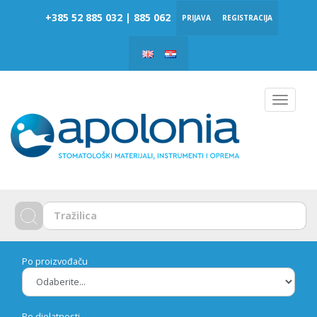
‎‎+385 52 885 032 | 885 062
PRIJAVA
REGISTRACIJA
Toggle
navigat
Po proizvođaču
Po djelatnosti