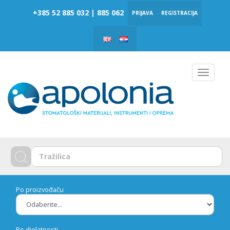
‎‎+385 52 885 032 | 885 062
PRIJAVA
REGISTRACIJA
Toggle
navigat
Po proizvođaču
Po djelatnosti