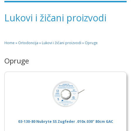
Lukovi i žičani proizvodi
Home
»
Ortodoncija » Lukovi i žičani proizvodi » Opruge
Opruge
03-130-80 Nubryte SS Zugfeder .010x.030" 80cm GAC