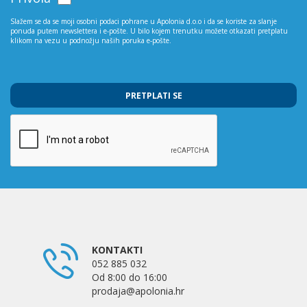
Slažem se da se moji osobni podaci pohrane u Apolonia d.o.o i da se koriste za slanje
ponuda putem newslettera i e-pošte. U bilo kojem trenutku možete otkazati pretplatu
klikom na vezu u podnožju naših poruka e-pošte.
PRETPLATI SE
KONTAKTI
052 885 032
Od 8:00 do 16:00
prodaja@apolonia.hr