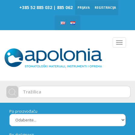
‎‎+385 52 885 032 | 885 062
PRIJAVA
REGISTRACIJA
Toggle
navigat
Po proizvođaču
Po djelatnosti