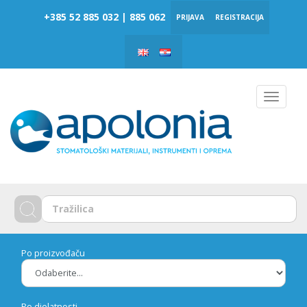
‎‎+385 52 885 032 | 885 062
PRIJAVA
REGISTRACIJA
Toggle
navigat
Po proizvođaču
Po djelatnosti